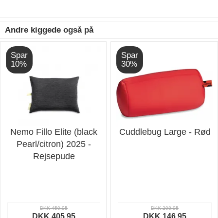
Andre kiggede også på
Spar
Spar
10%
30%
Nemo Fillo Elite (black
Cuddlebug Large - Rød
Pearl/citron) 2025 -
Rejsepude
DKK 450,95
DKK 208,95
DKK 405,95
DKK 146,95