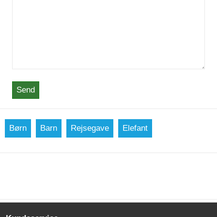
Send
Børn
Barn
Rejsegave
Elefant