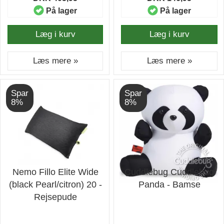
På lager
På lager
Læg i kurv
Læg i kurv
Læs mere »
Læs mere »
Spar
Spar
8%
8%
Nemo Fillo Elite Wide
Cuddlebug Cuddlebug
(black Pearl/citron) 20 -
Panda - Bamse
Rejsepude