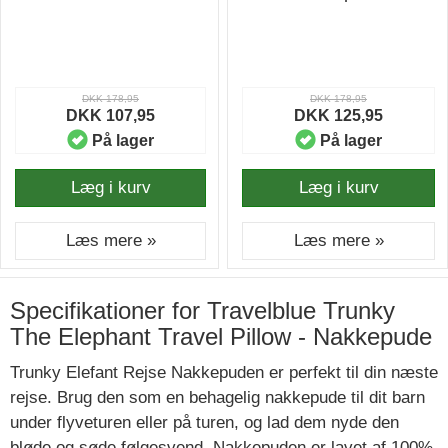
DKK 178,95
DKK 178,95
DKK 107,95
DKK 125,95
På lager
På lager
Læg i kurv
Læg i kurv
Læs mere »
Læs mere »
Specifikationer for Travelblue Trunky
The Elephant Travel Pillow - Nakkepude
Trunky Elefant Rejse Nakkepuden er perfekt til din næste
rejse. Brug den som en behagelig nakkepude til dit barn
under flyveturen eller på turen, og lad dem nyde den
bløde og søde følgesvend. Nakkepuden er lavet af 100%