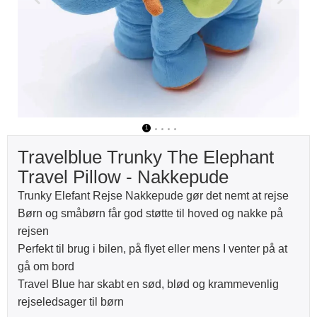
1
2
3
4
5
Travelblue Trunky The Elephant
Travel Pillow - Nakkepude
Trunky Elefant Rejse Nakkepude gør det nemt at rejse
Børn og småbørn får god støtte til hoved og nakke på
rejsen
Perfekt til brug i bilen, på flyet eller mens I venter på at
gå om bord
Travel Blue har skabt en sød, blød og krammevenlig
rejseledsager til børn