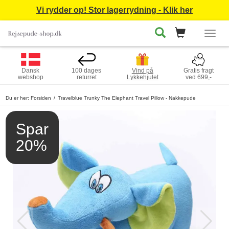
Vi rydder op! Stor lagerrydning - Klik her
Togg
navig
Dansk
100 dages
Vind på
Gratis fragt
webshop
returret
Lykkehjulet
ved 699,-
Du er her:
Forsiden
Travelblue Trunky The Elephant Travel Pillow - Nakkepude
Spar
20%