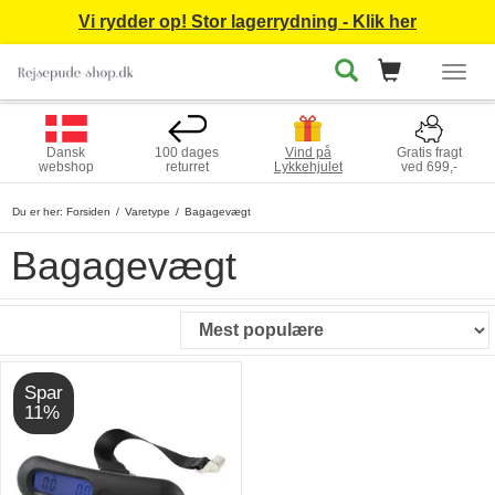
Vi rydder op! Stor lagerrydning - Klik her
Togg
navig
Dansk
100 dages
Vind på
Gratis fragt
webshop
returret
Lykkehjulet
ved 699,-
Du er her:
Forsiden
Varetype
Bagagevægt
Bagagevægt
Spar
11%