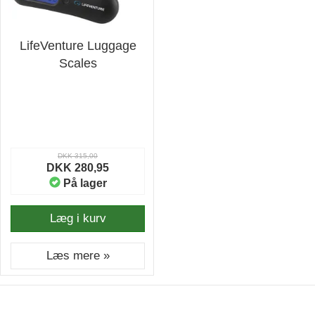
LifeVenture Luggage
Scales
DKK 315,00
DKK 280,95
På lager
Læg i kurv
Læs mere »