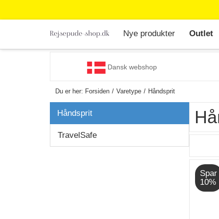
Nye produkter
Outlet
Dansk webshop
Du er her:
Forsiden
Varetype
Håndsprit
Hå
Håndsprit
TravelSafe
Spar
10%