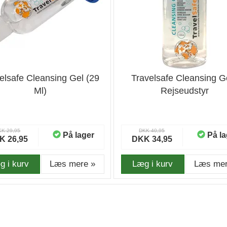
elsafe Cleansing Gel (29
Travelsafe Cleansing Ge
Ml)
Rejseudstyr
KK 29,95
DKK 40,95
På lager
På la
K 26,95
DKK 34,95
g i kurv
Læs mere »
Læg i kurv
Læs mer