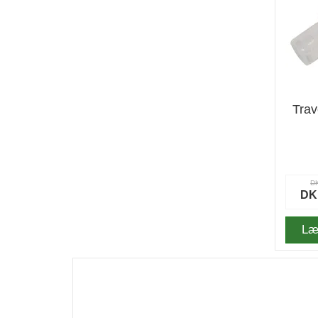
Trav
D
DK
Læ