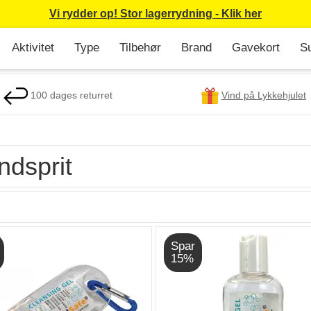
Vi rydder op! Stor lagerrydning - Klik her
Aktivitet
Type
Tilbehør
Brand
Gavekort
S
100 dages returret
Vind på Lykkehjulet
ndsprit
Spar
15%