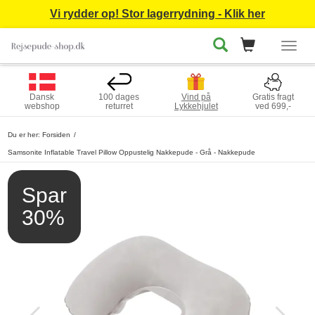
Vi rydder op! Stor lagerrydning - Klik her
Togg
navig
Dansk
100 dages
Vind på
Gratis fragt
webshop
returret
Lykkehjulet
ved 699,-
Du er her:
Forsiden
Samsonite Inflatable Travel Pillow Oppustelig Nakkepude - Grå - Nakkepude
Spar
30%