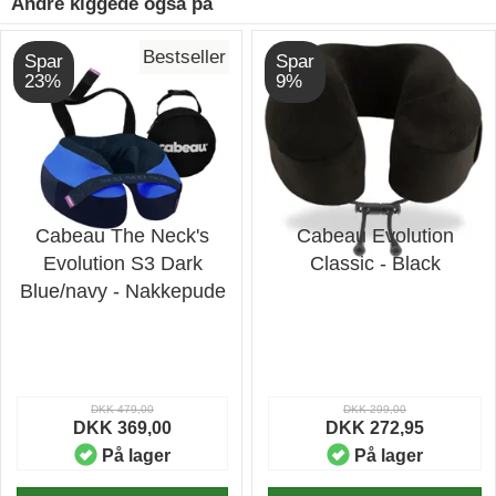
Andre kiggede også på
Bestseller
Spar
Spar
23%
9%
Cabeau The Neck's
Cabeau Evolution
Evolution S3 Dark
Classic - Black
Blue/navy - Nakkepude
DKK 479,00
DKK 299,00
DKK 369,00
DKK 272,95
På lager
På lager