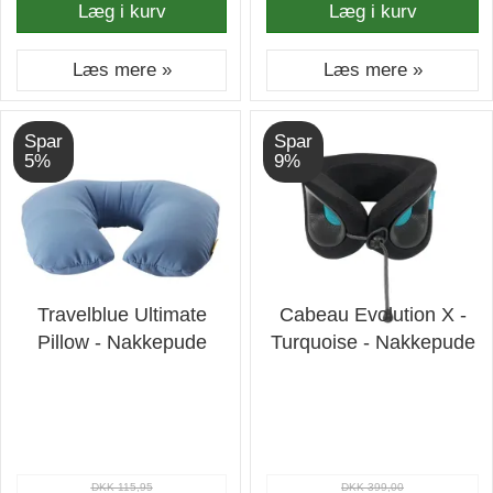
Læg i kurv
Læg i kurv
Læs mere »
Læs mere »
Spar
Spar
5%
9%
Travelblue Ultimate
Cabeau Evolution X -
Pillow - Nakkepude
Turquoise - Nakkepude
DKK 115,95
DKK 399,00