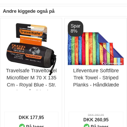
Andre kiggede også på
Spar
8%
Travelsafe Traveltowel
Lifeventure Softfibre
Microfiber M 70 X 135
Trek Towel - Striped
Cm - Royal Blue - Str.
Planks - Håndklæde
Stk. - Håndklæde
DKK 282,95
DKK 177,95
DKK 260,95
På lager
På lager