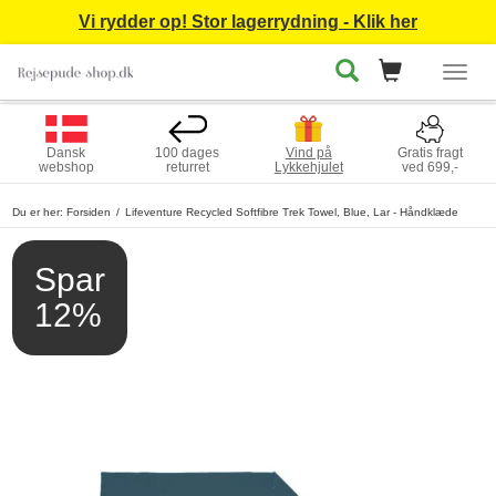
Vi rydder op! Stor lagerrydning - Klik her
Togg
navig
Dansk
100 dages
Vind på
Gratis fragt
webshop
returret
Lykkehjulet
ved 699,-
Du er her:
Forsiden
Lifeventure Recycled Softfibre Trek Towel, Blue, Lar - Håndklæde
Spar
12%