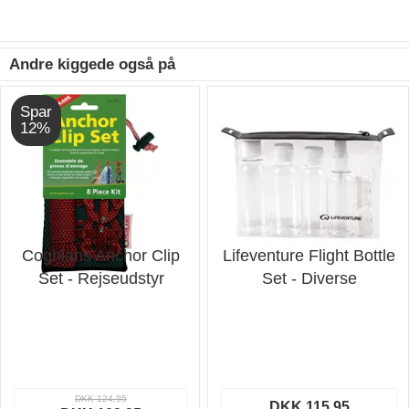
Andre kiggede også på
Spar
12%
Coghlans Anchor Clip
Lifeventure Flight Bottle
Set - Rejseudstyr
Set - Diverse
DKK 124,95
DKK 115,95