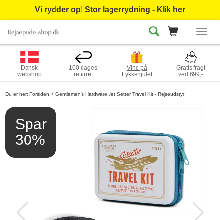
Vi rydder op! Stor lagerrydning - Klik her
Togg
navig
Dansk
100 dages
Vind på
Gratis fragt
webshop
returret
Lykkehjulet
ved 699,-
Du er her:
Forsiden
Gentlemen's Hardware Jet Setter Travel Kit - Rejseudstyr
Spar
30%