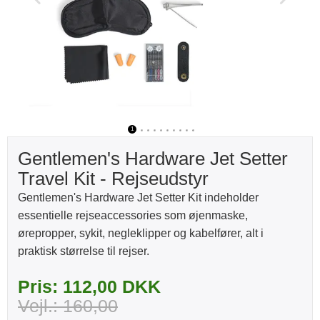
1
2
3
4
5
6
7
8
9
10
Gentlemen's Hardware Jet Setter
Travel Kit - Rejseudstyr
Gentlemen's Hardware Jet Setter Kit indeholder
essentielle rejseaccessories som øjenmaske,
ørepropper, sykit, negleklipper og kabelfører, alt i
praktisk størrelse til rejser.
Pris: 112,00 DKK
Vejl.: 160,00