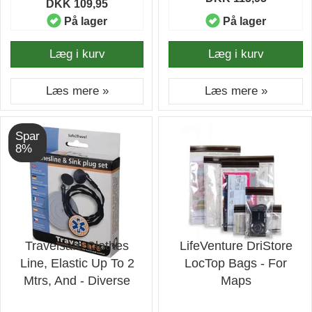
DKK 109,95
På lager
På lager
Læg i kurv
Læg i kurv
Læs mere »
Læs mere »
Spar
8%
Travelsafe Clothes
LifeVenture DriStore
Line, Elastic Up To 2
LocTop Bags - For
Mtrs, And - Diverse
Maps