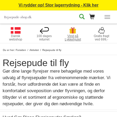
Vi rydder op! Stor lagerrydning - Klik her
Togg
navig
Dansk
100 dages
Vind på
Gratis fragt
webshop
returret
Lykkehjulet
ved 699,-
Du er her:
Forsiden
Aktivitet
Rejsepude til fly
Rejsepude til fly
Gør dine lange flyrejser mere behagelige med vores
udvalg af flyrejsepuder fra velrenommerede mærker. Vi
forstår, hvor udfordrende det kan være at finde en
komfortabel soveposition under flyvningen, og derfor
tilbyder vi et sortiment af ergonomiske og støttende
rejsepuder, der giver dig den nødvendige hvile.